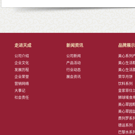
走进天成
新闻资讯
品牌展示
公司介绍
公司新闻
美心系列产品
企业文化
产品活动
美心生活粽子
发展历程
行业动态
美心生活腊肠
企业荣誉
展会资讯
荣华月饼
营销网络
饮料系列
大事记
皇家菲仕兰子
社会责任
狮球唛食用油
美心翠园粽子
美心翠园盆菜
费列罗系
德运系列
巴黎水系