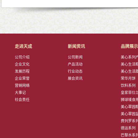
走进天成
新闻资讯
品牌展示
公司介绍
公司新闻
美心系列产品
企业文化
产品活动
美心生活粽子
发展历程
行业动态
美心生活腊肠
企业荣誉
展会资讯
荣华月饼
营销网络
饮料系列
大事记
皇家菲仕兰子
社会责任
狮球唛食用油
美心翠园粽子
美心翠园盆菜
费列罗系
德运系列
巴黎水系