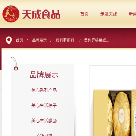
首页
走进天成
新
首页
/
品牌展示
/
费列罗系列
/
费列罗榛果威...
品牌展示
美心系列产品
美心生活粽子
美心生活腊肠
荣华月饼