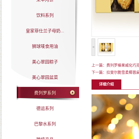
饮料系列
皇家菲仕兰子母奶...
狮球唛食用油
<
美心翠园粽子
上一篇：费列罗榛果威化巧克
下一篇：拉斐尔脆雪柔椰蓉扁
美心翠园盆菜
详细介绍
费列罗系列
德运系列
巴黎水系列